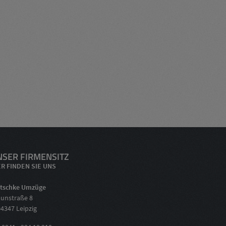
NSER FIRMENSITZ
ER FINDEN SIE UNS
etschke Umzüge
aunstraße 8
4347 Leipzig