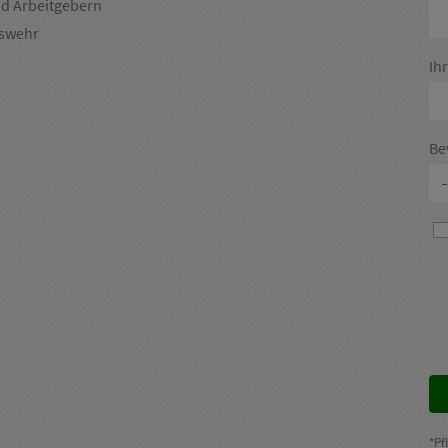
d Arbeitgebern
swehr
Ih
Be
*Pf