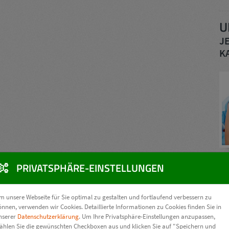
U
J
K
PRIVATSPHÄRE-EINSTELLUNGEN
m unsere Webseite für Sie optimal zu gestalten und fortlaufend verbessern zu
önnen, verwenden wir Cookies. Detaillierte Informationen zu Cookies finden Sie in
A
nserer
Datenschutzerklärung
. Um Ihre Privatsphäre-Einstellungen anzupassen,
ählen Sie die gewünschten Checkboxen aus und klicken Sie auf "Speichern und