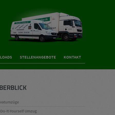
LOADS
STELLENANGEBOTE
KONTAKT
BERBLICK
ivatumzüge
Do-It-Yourself Umzug