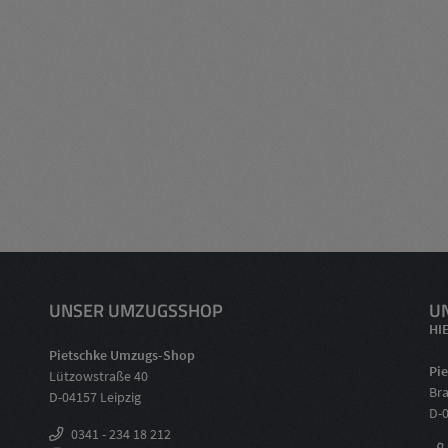
UNSER UMZUGSSHOP
U
HI
Pietschke Umzugs-Shop
Pi
Lützowstraße 40
Br
D-04157 Leipzig
D-0
0341 - 234 18 212