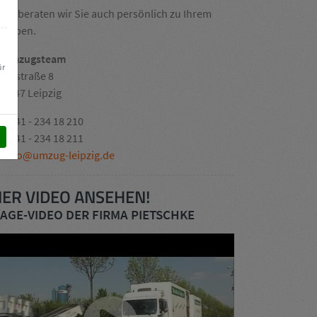
rne beraten wir Sie auch persönlich zu Ihrem
rhaben.
r Umzugsteam
ür
aunstraße 8
04347 Leipzig
0341 - 234 18 210
0341 - 234 18 211
info@umzug-leipzig.de
IER VIDEO ANSEHEN!
AGE-VIDEO DER FIRMA PIETSCHKE