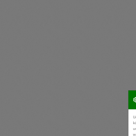
U
k
u
w