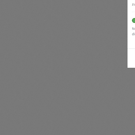
z
N
d