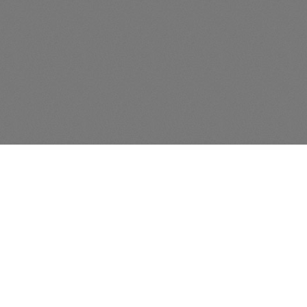
UNSER UMZUGSSHOP
Pietschke Umzugs-Shop
Lützowstraße 40
D-04157 Leipzig
0341 - 234 18 212
0341 - 234 18 211
info@umzug-leipzig.de