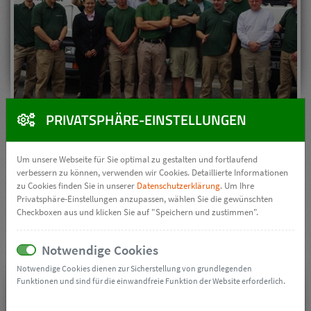
PRIVATSPHÄRE-EINSTELLUNGEN
Um unsere Webseite für Sie optimal zu gestalten und fortlaufend
verbessern zu können, verwenden wir Cookies. Detaillierte Informationen
zu Cookies finden Sie in unserer
Datenschutzerklärung
. Um Ihre
Privatsphäre-Einstellungen anzupassen, wählen Sie die gewünschten
Checkboxen aus und klicken Sie auf "Speichern und zustimmen".
Notwendige Cookies
Notwendige Cookies dienen zur Sicherstellung von grundlegenden
Funktionen und sind für die einwandfreie Funktion der Website erforderlich.