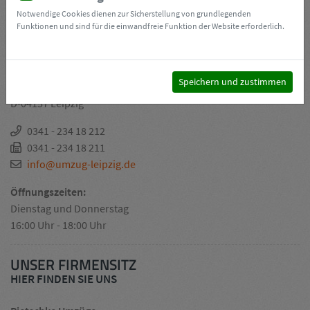
Notwendige Cookies dienen zur Sicherstellung von grundlegenden
Funktionen und sind für die einwandfreie Funktion der Website erforderlich.
UNSER UMZUGSSHOP
Pietschke Umzugs-Shop
Speichern und zustimmen
Lützowstraße 40
D-04157 Leipzig
0341 - 234 18 212
0341 - 234 18 211
info@umzug-leipzig.de
Öffnungszeiten:
Dienstag und Donnerstag
16:00 Uhr - 18:00 Uhr
UNSER FIRMENSITZ
HIER FINDEN SIE UNS