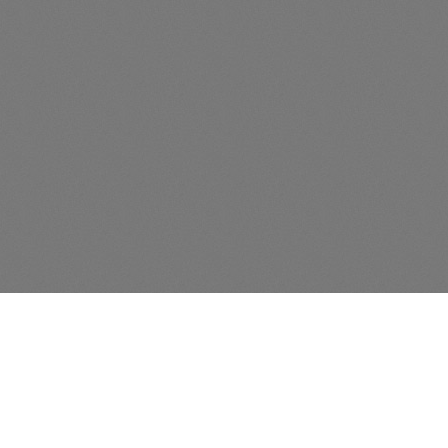
UNSER UMZUGSSHOP
Pietschke Umzugs-Shop
Lützowstraße 40
D-04157 Leipzig