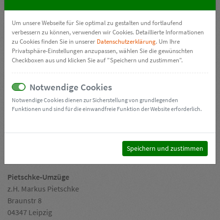
STELLENANGEBOT TEILEN
Um unsere Webseite für Sie optimal zu gestalten und fortlaufend
verbessern zu können, verwenden wir Cookies. Detaillierte Informationen
zu Cookies finden Sie in unserer
Datenschutzerklärung
. Um Ihre
Privatsphäre-Einstellungen anzupassen, wählen Sie die gewünschten
Checkboxen aus und klicken Sie auf "Speichern und zustimmen".
GEFÄLLT DIR UNSER ANGEBOT? WIR FREUEN
UNS AUF DICH!
Notwendige Cookies
Notwendige Cookies dienen zur Sicherstellung von grundlegenden
Dann sei schnell und vereinbare am besten gleich
Funktionen und sind für die einwandfreie Funktion der Website erforderlich.
HIER über
WhatsApp
einen Kennenlerntermin.
Du kannst dich aber auch schriftlich per Post oder Mail
Speichern und zustimmen
bewerben:
Pietschke-Umzüge
z.H. Markus Pietschke
Braunstr 8
04347 Leipzig